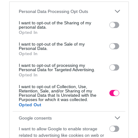
Please note that this website/app uses one or more Google
Personal Data Processing Opt Outs
services and may gather and store information including but
not limited to your visit or usage behaviour. You may click to
I want to opt-out of the Sharing of my
personal data.
grant or deny consent to Google and its third-party tags to
Opted In
use your data for below specified purposes in below Google
consent section.
I want to opt-out of the Sale of my
Personal Data.
Opted In
I want to opt-out of processing my
Personal Data for Targeted Advertising.
Opted In
I want to opt-out of Collection, Use,
Retention, Sale, and/or Sharing of my
Personal Data that Is Unrelated with the
Purposes for which it was collected.
Opted Out
Google consents
I want to allow Google to enable storage
Πετούνιες… Χρώμα παντού σε κήπο και μπαλκόνι!
related to advertising like cookies on web or