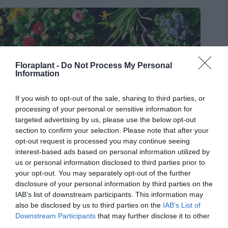
Floraplant -
Do Not Process My Personal
Information
If you wish to opt-out of the sale, sharing to third parties, or
processing of your personal or sensitive information for
targeted advertising by us, please use the below opt-out
section to confirm your selection. Please note that after your
opt-out request is processed you may continue seeing
interest-based ads based on personal information utilized by
us or personal information disclosed to third parties prior to
your opt-out. You may separately opt-out of the further
disclosure of your personal information by third parties on the
IAB’s list of downstream participants. This information may
also be disclosed by us to third parties on the
IAB’s List of
Μάιος… Τι εργασίες πρέπει να κάνουμε στον κήπο μας;
Downstream Participants
that may further disclose it to other
third parties.