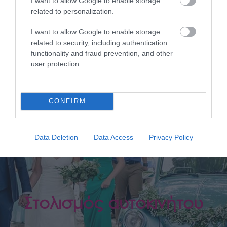
Στολισμός Εκκλησίας
I want to allow Google to enable storage
related to personalization.
Στολισμός και διακόσμηση εκκλησίας με συνθέσεις
I want to allow Google to enable storage
ανθέων στις αποχρώσεις της επιλογής σας για τον
related to security, including authentication
εσωτερικό και τον εξωτερικό χώρο της εκκλησίας.
functionality and fraud prevention, and other
user protection.
CONFIRM
Data Deletion
Data Access
Privacy Policy
Στολισμός αυτοκινήτου