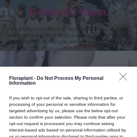
Στολισμός γάμου
Με ιδιαίτερα αντικείμενα, πρωτότυπες ιδέες, άριστη
αισθητική και φυσικά επαγγελματισμός, είναι κάποια
από τα στοιχεία που μας κάνουν να ξεχωρίζουμε.
Floraplant -
Do Not Process My Personal
Information
If you wish to opt-out of the sale, sharing to third parties, or
processing of your personal or sensitive information for
targeted advertising by us, please use the below opt-out
section to confirm your selection. Please note that after your
opt-out request is processed you may continue seeing
Νυφικό Μπουκέτο​
interest-based ads based on personal information utilized by
us or personal information disclosed to third parties prior to