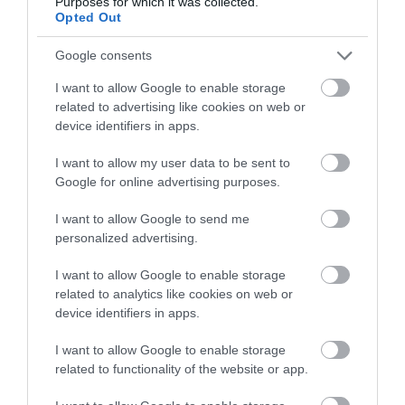
Purposes for which it was collected.
Opted Out
Συνηθίζεται περισσότερη έμφαση στο τραπέζι των
Google consents
νεόνυμφων με έναν ιδιαίτερο στολισμό καθώς και στο
τραπέζι του κουμπάρου. Για τα υπόλοιπα τραπέζια
I want to allow Google to enable storage
προτείνεται ένα ύφασμα στις αποχρώσεις του
related to advertising like cookies on web or
στολισμού με κάποιο συμβολικό και διακριτικό
device identifiers in apps.
διακοσμητικό ή λουλούδι. (π.χ. λευκή ορχιδέα.)
I want to allow my user data to be sent to
Google for online advertising purposes.
I want to allow Google to send me
personalized advertising.
I want to allow Google to enable storage
related to analytics like cookies on web or
device identifiers in apps.
I want to allow Google to enable storage
related to functionality of the website or app.