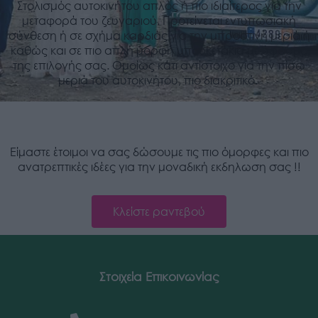
Στολισμός αυτοκινήτου απλός ή πιο ιδιαίτερος για την
μεταφορά του ζευγαριού. Προτείνεται εντυπωσιακή
σύνθεση ή σε σχήμα καρδιάς για την μπροστινή μεριά ή
καθώς και σε πιο απλή μορφή μπουκετάκια με ύφασμα
της επιλογής σας. Ομοίως κάτι αντίστοιχο για την πίσω
μεριά του αυτοκινήτου, πιο διακριτικό.
Είμαστε έτοιμοι να σας δώσουμε τις πιο όμορφες και πιο
ανατρεπτικές ιδέες για την μοναδική εκδηλωση σας !!
Κλείστε ραντεβού
Στοιχεία Επικοινωνίας