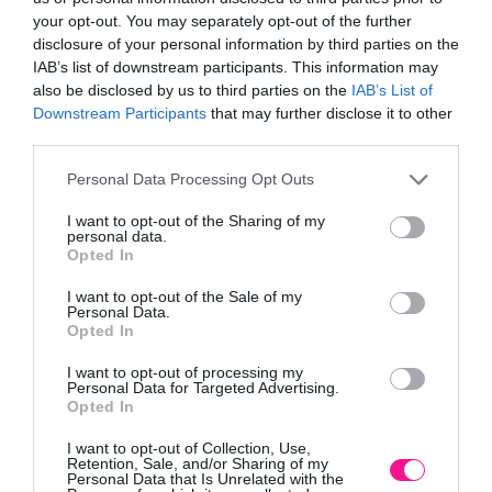
your opt-out. You may separately opt-out of the further
Νυφική ανθοδέσμη – μπουκέτο με άνθη εποχής στις
disclosure of your personal information by third parties on the
προτεινόμενες αποχρώσεις σε συνδυασμό με τον
IAB’s list of downstream participants. This information may
υπόλοιπο στολισμό. Οι ανθοδέσμες δημιουργούνται με
also be disclosed by us to third parties on the
IAB’s List of
όλες τις ευπρόσδεκτες αλλαγές καθώς και
Downstream Participants
that may further disclose it to other
συνδυασμούς χρωμάτων όπου επιθυμείτε για την
third parties.
ιδιαίτερη στιγμή του γάμου σας.
Please note that this website/app uses one or more Google
Personal Data Processing Opt Outs
services and may gather and store information including but
not limited to your visit or usage behaviour. You may click to
I want to opt-out of the Sharing of my
personal data.
grant or deny consent to Google and its third-party tags to
Opted In
use your data for below specified purposes in below Google
consent section.
I want to opt-out of the Sale of my
Personal Data.
Opted In
I want to opt-out of processing my
Personal Data for Targeted Advertising.
Opted In
I want to opt-out of Collection, Use,
Retention, Sale, and/or Sharing of my
Στολισμός κέντρου
Personal Data that Is Unrelated with the